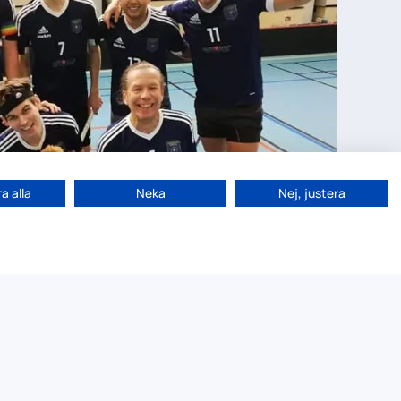
a alla
Neka
Nej, justera