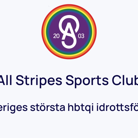
All Stripes Sports Clu
eriges största hbtqi idrottsf