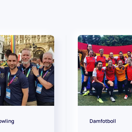
owling
Damfotboll