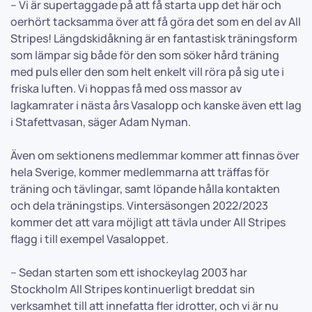
– Vi är supertaggade på att få starta upp det här och
oerhört tacksamma över att få göra det som en del av All
Stripes! Längdskidåkning är en fantastisk träningsform
som lämpar sig både för den som söker hård träning
med puls eller den som helt enkelt vill röra på sig ute i
friska luften. Vi hoppas få med oss massor av
lagkamrater i nästa års Vasalopp och kanske även ett lag
i Stafettvasan, säger Adam Nyman.
Även om sektionens medlemmar kommer att finnas över
hela Sverige, kommer medlemmarna att träffas för
träning och tävlingar, samt löpande hålla kontakten
och dela träningstips. Vintersäsongen 2022/2023
kommer det att vara möjligt att tävla under All Stripes
flagg i till exempel Vasaloppet.
– Sedan starten som ett ishockeylag 2003 har
Stockholm All Stripes kontinuerligt breddat sin
verksamhet till att innefatta fler idrotter, och vi är nu