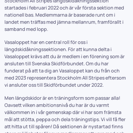
Stockholm All Stripes längdskidåkningssektion
startades i februari 2022 och är vår första sektion med
nationell bas. Medlemmarna är baserade runt om i
landet men träffas med jämna mellanrum, framförallt i
samband med lopp.
Vasaloppet har en central roll för oss i
längdskidåkningssektionen. För att kunna delta i
Vasaloppet krävs att du är medlem i en förening som är
ansluten till Svenska Skidförbundet. Om du har
funderat på att ta dig an Vasaloppet kan du från och
med 2023 representera Stockholm All Stripes eftersom
vi ansluter oss till Skidförbundet under 2022.
Men längdskidor är en träningsform som passar alla!
Oavsett vilken ambitionsnivå du har är du varmt
välkommen in i vår gemenskap där vi har som främsta
mål att stötta, peppa och dela träningstips. Vi vill få fler
att hitta ut till spåren! Då sektionen är nystartad finns