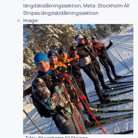
längdskidåkningssektion
,
Meta:
Stockholm All
Stripes längdskidåkningssektion
Image:
,
Title:
Stockholm All Stripes